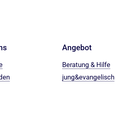
ns
Angebot
e
Beratung & Hilfe
den
jung&evangelisch