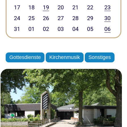
17
18
19
20
21
22
23
24
25
26
27
28
29
30
31
01
02
03
04
05
06
Gottesdienste
Kirchenmusik
Sonstiges