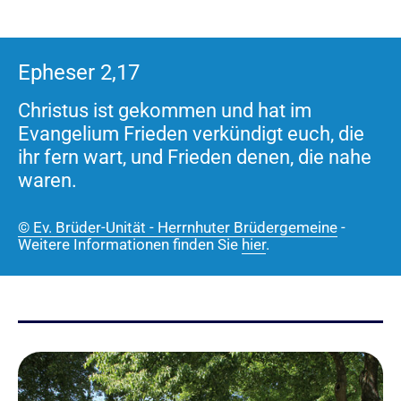
Epheser 2,17
Christus ist gekommen und hat im
Evangelium Frieden verkündigt euch, die
ihr fern wart, und Frieden denen, die nahe
waren.
© Ev. Brüder-Unität - Herrnhuter Brüdergemeine
-
Weitere Informationen finden Sie
hier
.